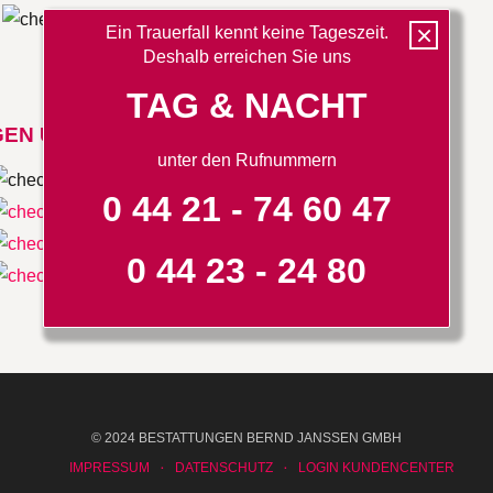
×
Ein Trauerfall kennt keine Tageszeit.
Deshalb erreichen Sie uns
TAG & NACHT
EN UND VOLLMACHTEN
unter den Rufnummern
0 44 21 - 74 60 47
0 44 23 - 24 80
© 2024 BESTATTUNGEN BERND JANSSEN GMBH
IMPRESSUM
DATENSCHUTZ
LOGIN KUNDENCENTER